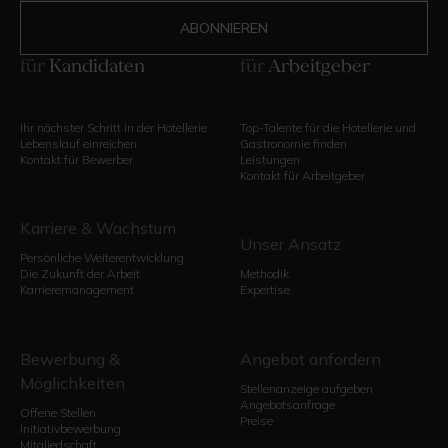
für
Kandidaten
für
Arbeitgeber
Ihr nächster Schritt in der Hotellerie
Top-Talente für die Hotellerie und
Lebenslauf einreichen
Gastronomie finden
Kontakt für Bewerber
Leistungen
Kontakt für Arbeitgeber
Karriere & Wachstum
Unser Ansatz
Persönliche Weiterentwicklung
Die Zukunft der Arbeit
Methodik
Karrieremanagement
Expertise
Bewerbung &
Angebot anfordern
Möglichkeiten
Stellenanzeige aufgeben
Angebotsanfrage
Offene Stellen
Preise
Initiativbewerbung
Mitgliedschaft