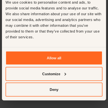
We use cookies to personalise content and ads, to
provide social media features and to analyse our traffic.
We also share information about your use of our site with
our social media, advertising and analytics partners who
may combine it with other information that you’ve
provided to them or that they’ve collected from your use
of their services.
A brand is worn
May 1, 2026
7
Min.
Larissa Zwart
Allow all
Customize
Deny