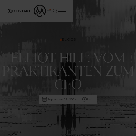
KONTAKT
BLOGS
Elliot Hill: Vom
Praktikanten zum
CEO
September 22, 2024
3
min