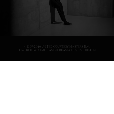
© 1999-2026 United Courtesy Masters B.V.
Powered by
Atmos.Amsterdam
&
Groove Digital