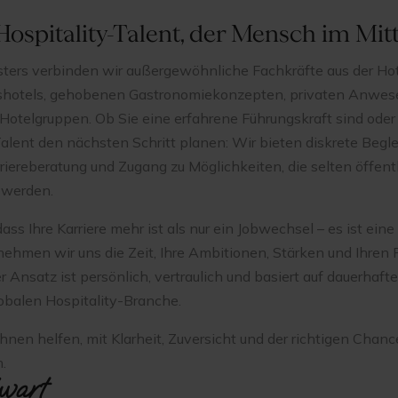
Hospitality-Talent, der Mensch im Mit
ters verbinden wir außergewöhnliche Fachkräfte aus der Hote
shotels, gehobenen Gastronomiekonzepten, privaten Anwes
Hotelgruppen. Ob Sie eine erfahrene Führungskraft sind oder 
alent den nächsten Schritt planen: Wir bieten diskrete Begle
riereberatung und Zugang zu Möglichkeiten, die selten öffent
 werden.
ass Ihre Karriere mehr ist als nur ein Jobwechsel – es ist eine 
ehmen wir uns die Zeit, Ihre Ambitionen, Stärken und Ihren F
 Ansatz ist persönlich, vertraulich und basiert auf dauerhaf
lobalen Hospitality-Branche.
hnen helfen, mit Klarheit, Zuversicht und der richtigen Chanc
.
wart‍