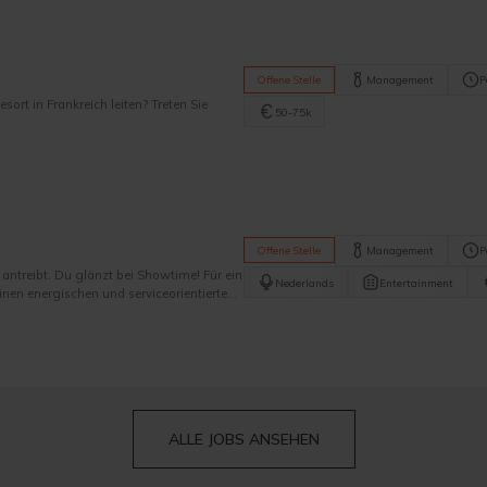
Offene Stelle
Management
P
ort in Frankreich leiten? Treten Sie
50-75k
Offene Stelle
Management
P
antreibt. Du glänzt bei Showtime! Für ein
Nederlands
Entertainment
nen energischen und serviceorientierten
m, das für die gesamte Gästebetreuung —
uftritten verantwortlich ist. ‍
ALLE JOBS ANSEHEN