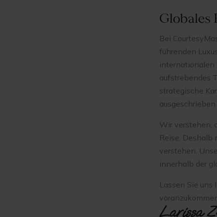
Globales 
Bei CourtesyMas
führenden Luxu
internationalen 
aufstrebendes T
strategische Kar
ausgeschrieben
Wir verstehen, d
Reise. Deshalb n
verstehen. Unser
innerhalb der g
Lassen Sie uns I
voranzukommen
Larissa Z