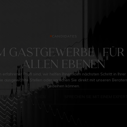
CANDIDATES
m Gastgewerbe | für
allen Ebenen
n erfahrener Profi sind, wir helfen Ihnen, den nächsten Schritt in Ihr
Sie ausgewählte Stellen oder sprechen Sie direkt mit unseren Berate
gedeihen können.
FENE STELLEN ANSEHEN
SPRECHEN SIE MIT EINEM EXPER