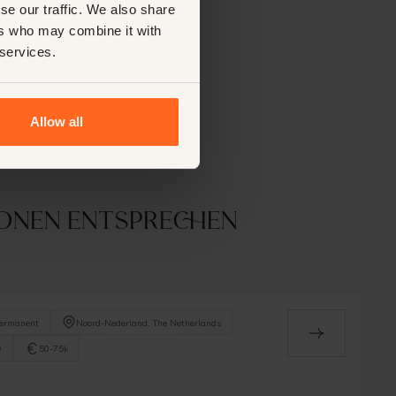
se our traffic. We also share
ers who may combine it with
 services.
Allow all
tionen entsprechen
ermanent
Noord-Nederland, The Netherlands
O
50-75k