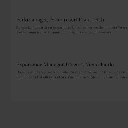
Parkmanager, Ferienresort Frankreich
Es lebe La France! Sie möchten also Unternehmer werden und ein Ferienres
dieser dynamischen Organisation bei, um etwas zu bewegen.
Experience Manager, Utrecht, Niederlande
Unvergessliche Momente für jeden Gast schaffen — das ist es, was dich 
führendes Unterhaltungsunternehmen in den Niederlanden suchen wir ei
Experience Manager. In dieser dynamischen Position leitest du das Tea
von der Ankunft bis zum letzten Applaus — bei Veranstaltungen und Live-A