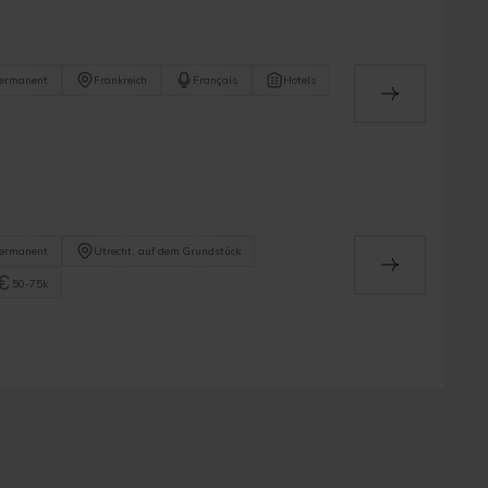
ermanent
Frankreich
Français
Hotels
ermanent
Utrecht, auf dem Grundstück
50-75k