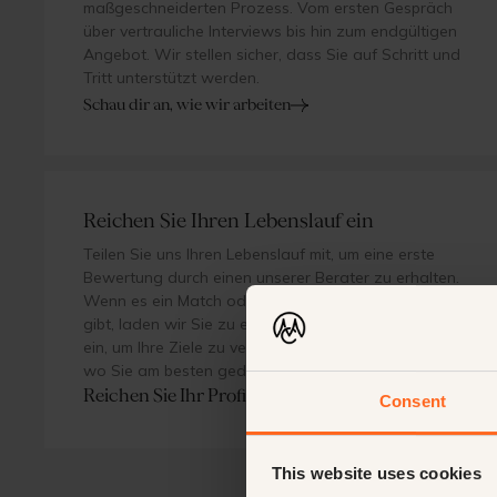
maßgeschneiderten Prozess. Vom ersten Gespräch
über vertrauliche Interviews bis hin zum endgültigen
Angebot. Wir stellen sicher, dass Sie auf Schritt und
Tritt unterstützt werden.
Schau dir an, wie wir arbeiten
Reichen Sie Ihren Lebenslauf ein
Teilen Sie uns Ihren Lebenslauf mit, um eine erste
Bewertung durch einen unserer Berater zu erhalten.
Wenn es ein Match oder sogar ein Beinahe-Match
gibt, laden wir Sie zu einer persönlichen Einführung
ein, um Ihre Ziele zu verstehen und herauszufinden,
wo Sie am besten gedeihen.
Reichen Sie Ihr Profil ein
Consent
This website uses cookies