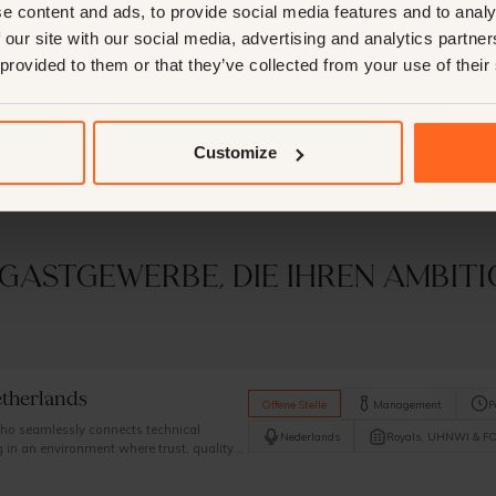
e content and ads, to provide social media features and to analy
 our site with our social media, advertising and analytics partn
 provided to them or that they’ve collected from your use of their
Customize
m Gastgewerbe, die Ihren Ambi
etherlands
Offene Stelle
Management
P
ho seamlessly connects technical
Nederlands
Royals, UHNWI & F
 in an environment where trust, quality