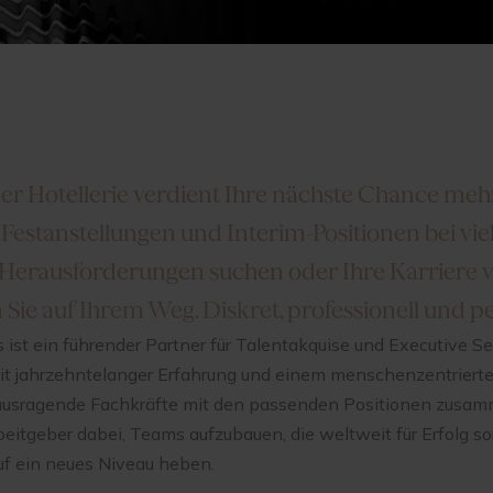
n der Hotellerie verdient Ihre nächste Chance meh
Festanstellungen und Interim-Positionen bei viel
 Herausforderungen suchen oder Ihre Karriere 
 Sie auf Ihrem Weg. Diskret, professionell und p
ist ein führender Partner für Talentakquise und Executive Se
 Mit jahrzehntelanger Erfahrung und einem menschenzentriert
rausragende Fachkräfte mit den passenden Positionen zusa
beitgeber dabei, Teams aufzubauen, die weltweit für Erfolg s
uf ein neues Niveau heben.