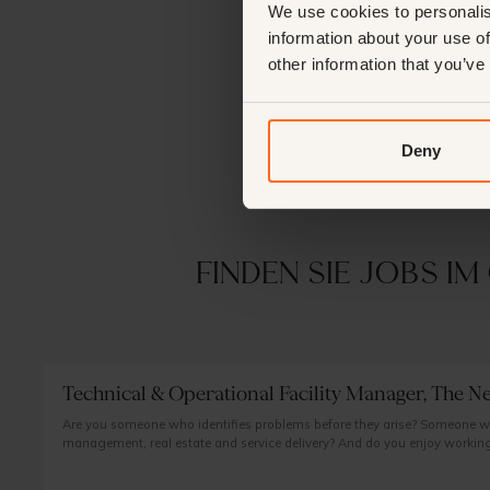
We use cookies to personalis
information about your use of
other information that you’ve
Deny
Finden Sie Jobs i
Technical & Operational Facility Manager, The N
Are you someone who identifies problems before they arise? Someone w
management, real estate and service delivery? And do you enjoy working
and discretion are fundamental?