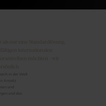
r als nur eine Standardlösung.
fältigen internationalen
vorantreiben möchten – wir
ersönlich.
arch in der Welt
en Ansatz
mmen und
orgen und das