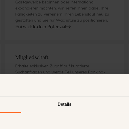
Gastgewerbe beginnen oder international
expandieren möchten, wir helfen Ihnen dabei, Ihre
Fähigkeiten zu verfeinern, Ihren Lebenslauf neu zu
gestalten und Sie für Wachstum zu positionieren.
Entwickle dein Potenzial
Mitgliedschaft
Erhalte exklusiven Zugriff auf kuratierte
Suchanfragen und werde Teil unseres Ranking-
Talentpools. Als börsennotiertes Mitglied werden
Sie bei vertraulichen Mandaten frühzeitig
berücksichtigt und schneller an Stellen
weitergeleitet, die andere nie sehen.
Werden Sie Mitglied
Details