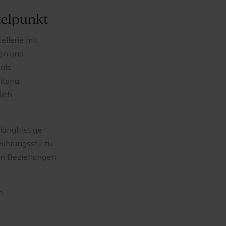
telpunkt
llerie mit
en und
als
itung,
lich
langfristige
ührungsstil zu
ten Beziehungen
e