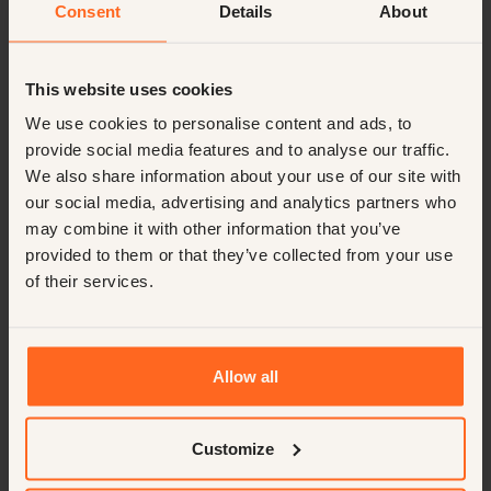
Consent
Details
About
This website uses cookies
“
We use cookies to personalise content and ads, to
As we own a wonderful Michelin star
provide social media features and to analyse our traffic.
Restaurant, also our Human Resources
We also share information about your use of our site with
Management is key. With
our social media, advertising and analytics partners who
CourtesyMasters, we found a partner that
may combine it with other information that you’ve
is our businesspartner at all times, as
provided to them or that they’ve collected from your use
together we develop and manage talent.
of their services.
Personally and business wise.
Executive Chef, Restaurant (Michelin*)
Allow all
Customize
It's rather simple and complex at the