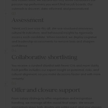
passive top performers you won't find on job boards. Our
outreach is discreet, data-informed, and personalized.
03
Assessment
Talent isn’t one-size-fits-all. We use structured interviews,
cultural fit indicators, and behavioral insights to rigorously
assess each candidate. When needed, we deploy cognitive
and leadership assessments to remove bias and sharpen
confidence.
04
Collaborative shortlisting
You receive a curated shortlist with fewer CVs and more clarity.
Each profile includes our expert insight on potential, risks, and
cultural alignment, so you make decisions faster and with more
certainty.
05
Offer and closure support
From salary strategy to offer negotiation and resignation
handling, we manage all the crucial final steps. We ensure
momentum stays high, doubts are addressed, and your chosen