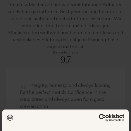
CourtesyMasters ist der weltweit führende Anbieter
von Führungskräften im Gastgewerbe und bekannt für
seine Inklusivität und unübertroffene Diskretion. Wir
verbinden Top-Talente mit erstklassigen
Möglichkeiten weltweit und bieten ein nahtloses und
vertrauliches Erlebnis, das auf jede Karrierephase
zugeschnitten ist.
Bewertet mit a
9,7
“
Integrity, honesty, and always looking
for the perfect match. Confidence in the
candidates and always open for a good
conversation.
General Manager, Hotel Chain, The
Netherlands