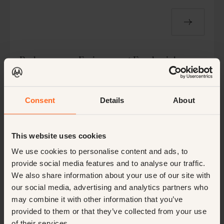
Parkmanager, Ferienresort Frankreich
Es lebe La France! Sie möchten also Unternehmer werden und
ein Ferienresort in Frankreich leiten? Treten Sie dieser
dynamischen Organisation bei, um etwas zu bewegen.
Consent
Details
About
Offene Stelle
Management
Permanent
Frankreich
Français
Hotels
50-75k
This website uses cookies
We use cookies to personalise content and ads, to
provide social media features and to analyse our traffic.
We also share information about your use of our site with
our social media, advertising and analytics partners who
Experience Manager, Utrecht, Niederlande
may combine it with other information that you’ve
provided to them or that they’ve collected from your use
Unvergessliche Momente für jeden Gast schaffen — das ist es,
of their services.
was dich antreibt. Du glänzt bei Showtime! Für ein führendes