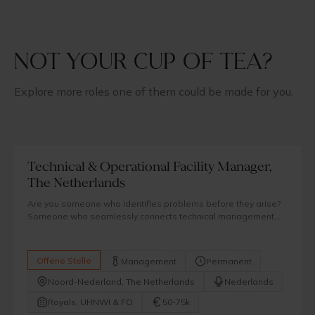
Not your cup of tea?
Explore more roles one of them could be made for you.
Technical & Operational Facility Manager,
The Netherlands
Are you someone who identifies problems before they arise?
Someone who seamlessly connects technical management,
real estate and service delivery? And do you enjoy working in
an environment where trust, quality and discretion are
fundamental?
Offene Stelle
Management
Permanent
Noord-Nederland, The Netherlands
Nederlands
Royals, UHNWI & FO
50-75k