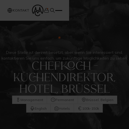
KONTAKT
JOBS
Diese Stelle ist derzeit besetzt, aber wenn Sie interessiert sind,
kontaktieren Sie uns einfach, um zukünftige Möglichkeiten zu sehen.
Chefkoch -
Küchendirektor,
Hotel, Brüssel
Management
Permanent
Brüssel, Belgien
English
Hotels
100k-150k