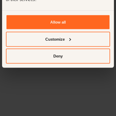
Unterhaltungsunternehmen in den Niederlanden suchen wir
einen energischen und serviceorientierten Experience
Manager. In dieser dynamischen Position leitest du das Team,
Offene Stelle
Management
Permanent
das für die gesamte Gästebetreuung — von der Ankunft bis
Allow all
zum letzten Applaus — bei Veranstaltungen und Live-
Utrecht, auf dem Grundstück
Nederlands
Auftritten verantwortlich ist. ‍
Entertainment
50-75k
Customize
Deny