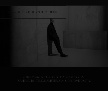
UNSERE EISBERG-PHILOSOPHIE
© 1999-2026 United Courtesy Masters B.V.
Powered by
Atmos.Amsterdam
&
Groove Digital