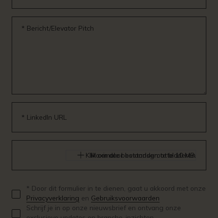
* Bericht/Elevator Pitch
* LinkedIn URL
Klik om door bestanden te bladeren
Maximale bestandsgrootte 10 MB.
* Door dit formulier in te dienen, gaat u akkoord met onze
Privacyverklaring
en
Gebruiksvoorwaarden
Schrijf je in op onze nieuwsbrief en ontvang onze
exclusieve updates en branche-inzichten.