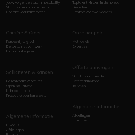
Jouw volgende stap in hospitality
Toptalent vinden in de horeca
Stuur je curriculum vitae in
Diensten
Contact voor kandidaten
Contact voor werkgevers
Carrière & Groei
Onze aanpak
Persoonlijke groei
Methodiek
De toekomst van werk
Expertise
Loopbaanbegeleiding
Offerte aanvragen
Solliciteren & kansen
Vacature aanmelden
Beschikbare vacatures
Offerteaanvraag
Open sollicitatie
Tarieven
Lidmaatschap
Procedure voor kandidaten
Algemene informatie
Algemene informatie
Afdelingen
Branches
Niveaus
Afdelingen
Branches