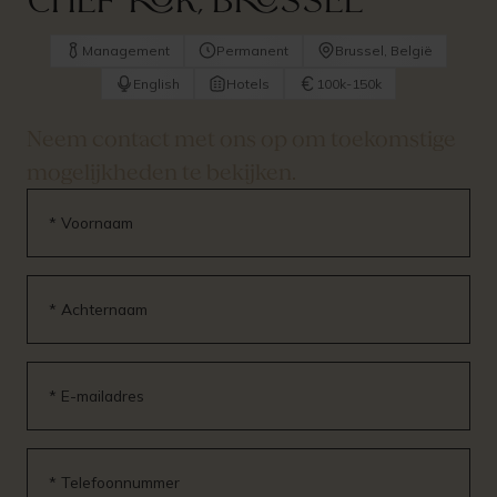
Chef-kok, Brussel
Management
Permanent
Brussel, België
English
Hotels
100k-150k
Neem contact met ons op om toekomstige
mogelijkheden te bekijken.
* Voornaam
* Achternaam
* E-mailadres
* Telefoonnummer