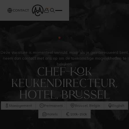
CONTACT
JOBS
Deze vacature is momenteel vervuld, maar als je geïnteresseerd bent,
neem dan contact met ons op om de toekomstige mogelijkheden te
bekijken.
Chef-kok
keukendirecteur,
Hotel, Brussel
Management
Permanent
Brussel, België
English
Hotels
100k-150k