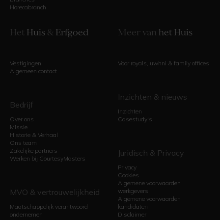
Horecabranch
Het
Huis
&
Erfgoed
Meer van
het Huis
Vestigingen
Voor royals, uwhni & family offices
Algemeen contact
Inzichten & nieuws
Bedrijf
Inzichten
Over ons
Casestudy's
Missie
Historie & Verhaal
Ons team
Zakelijke partners
Juridisch & Privacy
Werken bij CourtesyMasters
Privacy
Cookies
Algemene voorwaarden
MVO & vertrouwelijkheid
werkgevers
Algemene voorwaarden
Maatschappelijk verantwoord
kandidaten
ondernemen
Disclaimer