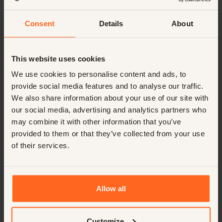
worden en een vakantieoord runnen in Frankrijk? Sluit je aan bij
deze levendige organisatie om een verschil te maken.
Consent
Details
About
Open positie
Management
Permanent
Frankrijk
Français
Hotels
50-75k
This website uses cookies
We use cookies to personalise content and ads, to
provide social media features and to analyse our traffic.
We also share information about your use of our site with
our social media, advertising and analytics partners who
Experience Manager, Utrecht, Nederland
may combine it with other information that you’ve
provided to them or that they’ve collected from your use
Onvergetelijke momenten creëren voor elke gast — dat is wat
of their services.
jou drijft. Je schittert op Showtime! Voor een toonaangevend
entertainmentbedrijf in Nederland zijn we op zoek naar een
energieke en servicegerichte Experience Manager. In deze
dynamische functie geef je leiding aan het team dat
Open positie
Management
Permanent
verantwoordelijk is voor de volledige gastreis — van
Allow all
aankomst tot het laatste applaus — tijdens evenementen en
Utrecht, op het terrein
Nederlands
live optredens. ‍
Entertainment
50-75k
Customize