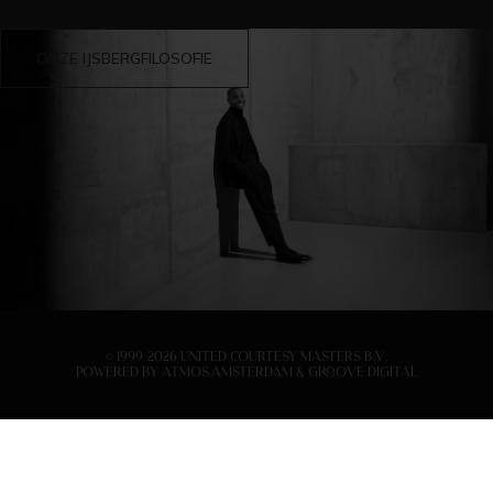
ONZE IJSBERGFILOSOFIE
© 1999-2026 United Courtesy Masters B.V.
Powered by
Atmos.Amsterdam
&
Groove Digital