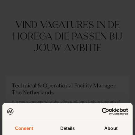
Vind vacatures in de
horeca die passen bij
jouw ambitie
Technical & Operational Facility Manager,
The Netherlands
Are you someone who identifies problems before they arise?
Someone who seamlessly connects technical management,
real estate and service delivery? And do you enjoy working in
an environment where trust, quality and discretion are
fundamental?
Open positie
Management
Permanent
Consent
Details
About
Noord-Nederland, The Netherlands
Nederlands