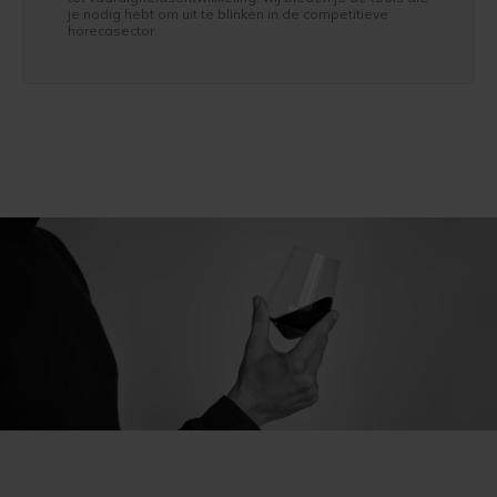
je nodig hebt om uit te blinken in de competitieve
horecasector.