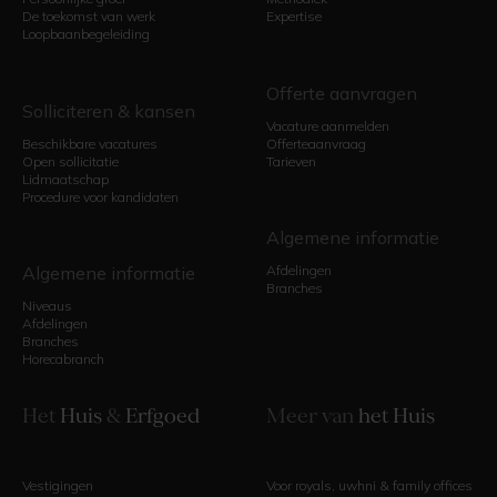
De toekomst van werk
Expertise
Loopbaanbegeleiding
Offerte aanvragen
Solliciteren & kansen
Vacature aanmelden
Beschikbare vacatures
Offerteaanvraag
Open sollicitatie
Tarieven
Lidmaatschap
Procedure voor kandidaten
Algemene informatie
Algemene informatie
Afdelingen
Branches
Niveaus
Afdelingen
Branches
Horecabranch
Het
Huis
&
Erfgoed
Meer van
het Huis
Vestigingen
Voor royals, uwhni & family offices