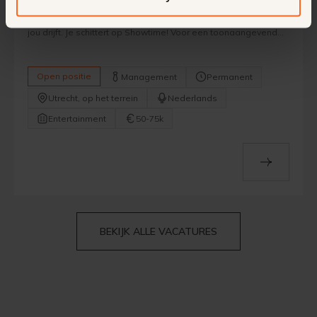
Onvergetelijke momenten creëren voor elke gast — dat is wat
jou drijft. Je schittert op Showtime! Voor een toonaangevend
entertainmentbedrijf in Nederland zijn we op zoek naar een
energieke en servicegerichte Experience Manager. In deze
dynamische functie geef je leiding aan het team dat
Open positie
Management
Permanent
verantwoordelijk is voor de volledige gastreis — van
aankomst tot het laatste applaus — tijdens evenementen en
Utrecht, op het terrein
Nederlands
live optredens. ‍
Entertainment
50-75k
BEKIJK ALLE VACATURES