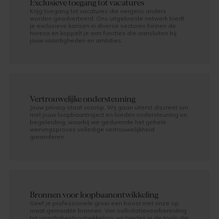
Exclusieve toegang tot vacatures
Krijg toegang tot vacatures die nergens anders
worden geadverteerd. Ons uitgebreide netwerk biedt
je exclusieve kansen in diverse sectoren binnen de
horeca en koppelt je aan functies die aansluiten bij
jouw vaardigheden en ambities.
Vertrouwelijke ondersteuning
Jouw privacy staat voorop. Wij gaan uiterst discreet om
met jouw loopbaantraject en bieden ondersteuning en
begeleiding, waarbij we gedurende het gehele
wervingsproces volledige vertrouwelijkheid
garanderen.
Bronnen voor loopbaanontwikkeling
Geef je professionele groei een boost met onze op
maat gemaakte bronnen. Van sollicitatievoorbereiding
tot vaardigheidsontwikkeling: wij bieden je de tools die