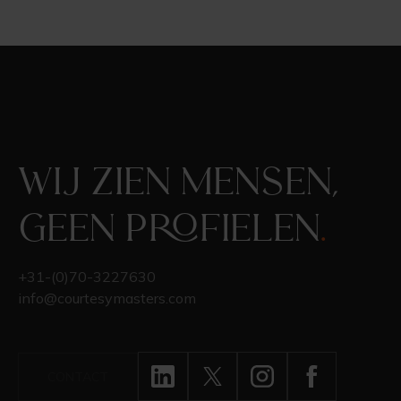
Wij zien mensen,
geen profielen
.
+31-(0)70-3227630
info@courtesymasters.com
CONTACT