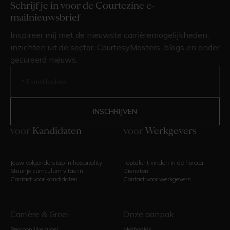
Schrijf je in voor de Courtezine e-
mailnieuwsbrief
Inspireer mij met de nieuwste carrièremogelijkheden,
inzichten uit de sector, CourtesyMasters-blogs en ander
gecureerd nieuws.
voor
Kandidaten
voor
Werkgevers
Jouw volgende stap in hospitality
Toptalent vinden in de horeca
Stuur je curriculum vitae in
Diensten
Contact voor kandidaten
Contact voor werkgevers
Carrière & Groei
Onze aanpak
Persoonlijke groei
Methodiek