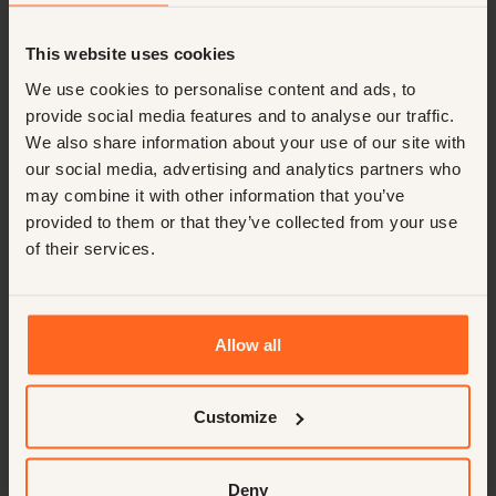
Royals, UHNWI & FO
50-75k
This website uses cookies
We use cookies to personalise content and ads, to
provide social media features and to analyse our traffic.
We also share information about your use of our site with
our social media, advertising and analytics partners who
Parkmanager, Vakantieoord Frankrijk
may combine it with other information that you’ve
Vive La France! Dus je wilt een ondernemende manager
provided to them or that they’ve collected from your use
worden en een vakantieoord runnen in Frankrijk? Sluit je aan bij
of their services.
deze levendige organisatie om een verschil te maken.
Open positie
Management
Permanent
Frankrijk
Français
Hotels
50-75k
Allow all
Customize
Deny
Experience Manager, Utrecht, Nederland