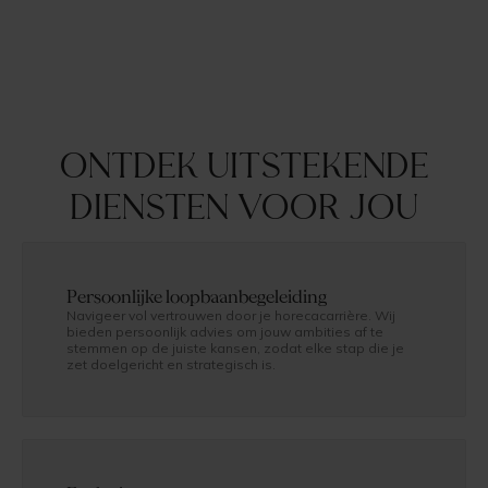
Ontdek uitstekende
diensten voor jou
Persoonlijke loopbaanbegeleiding
Navigeer vol vertrouwen door je horecacarrière. Wij
bieden persoonlijk advies om jouw ambities af te
stemmen op de juiste kansen, zodat elke stap die je
zet doelgericht en strategisch is.