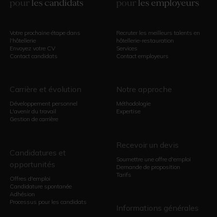
pour
les candidats
pour
les employeurs
Votre prochaine étape dans
Recruter les meilleurs talents en
l'hôtellerie
hôtellerie-restauration
Envoyez votre CV
Services
Contact candidats
Contact employeurs
Carrière et évolution
Notre approche
Développement personnel
Méthodologie
L'avenir du travail
Expertise
Gestion de carrière
Recevoir un devis
Candidatures et
Soumettre une offre d'emploi
opportunités
Demande de proposition
Tarifs
Offres d'emploi
Candidature spontanée
Adhésion
Processus pour les candidats
Informations générales