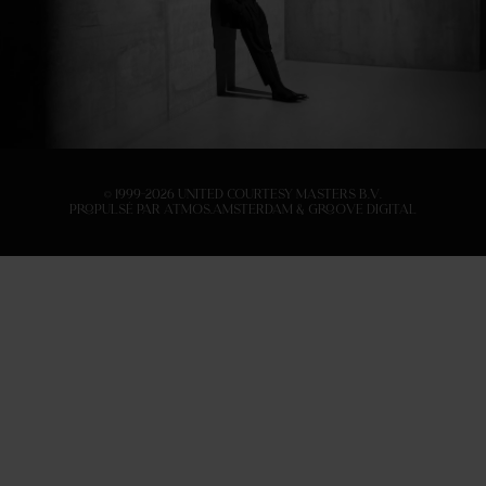
© 1999-2026 United Courtesy Masters B.V.
Propulsé par
Atmos.Amsterdam
&
Groove Digital