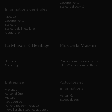
Départements
Secteurs d'activité
Informations générales
Niveaux
Départements
Secteurs
Secteurs de l'hôtellerie-
restauration
La
Maison
&
Héritage
Plus de
la Maison
Bureaux
Pour les familles royales, les
Contact général
UHNWI et les family offices
Entreprise
Actualités et
informations
À propos
Raison d'être
Actualités
Histoire
Études de cas
Notre équipe
Partenaires commerciaux
Travailler chez CourtesyMasters