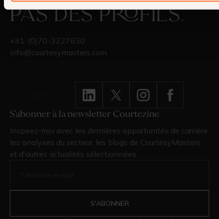
pas des profils
.
+31-(0)70-3227630
info@courtesymasters.com
CONTACT
S'abonner à la newsletter Courtezine
Inspirez-moi avec les dernières opportunités de carrière,
les analyses du secteur, les blogs de CourtesyMasters
et d'autres actualités sélectionnées.