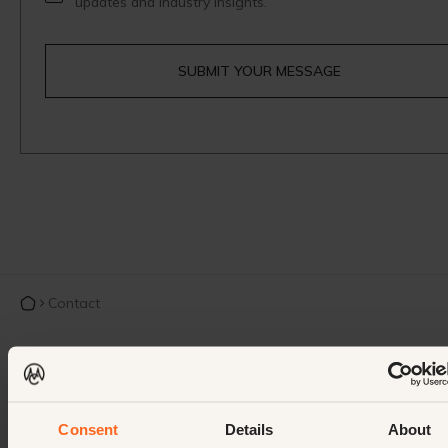
updates and industry insights.
Contact
Consent
Details
About