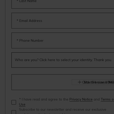
* Last Name
* Email Address
* Phone Number
Click to browse file
Max file size 10MB
* I have read and agree to the
Privacy Notice
and
Terms o
Use
Subscribe to our newsletter and receive our exclusive