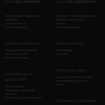
pour
les candidats
pour
les employeurs
Votre prochaine étape dans
Recruter les meilleurs talents en
l'hôtellerie
hôtellerie-restauration
Envoyez votre CV
Services
Contact candidats
Contact employeurs
Carrière et évolution
Notre approche
Développement personnel
Méthodologie
L'avenir du travail
Expertise
Gestion de carrière
Recevoir un devis
Candidatures et
Soumettre une offre d'emploi
opportunités
Demande de proposition
Tarifs
Offres d'emploi
Candidature spontanée
Adhésion
Processus pour les candidats
Informations générales