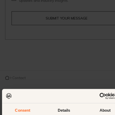
updates and industry insights.
Contact
Consent
Details
About