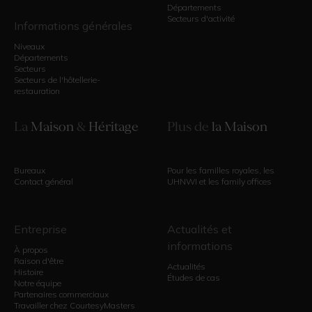
Départements
Secteurs d'activité
Informations générales
Niveaux
Départements
Secteurs
Secteurs de l'hôtellerie-
restauration
La
Maison
&
Héritage
Plus de
la Maison
Bureaux
Pour les familles royales, les
Contact général
UHNWI et les family offices
Entreprise
Actualités et
informations
À propos
Raison d'être
Actualités
Histoire
Études de cas
Notre équipe
Partenaires commerciaux
Travailler chez CourtesyMasters