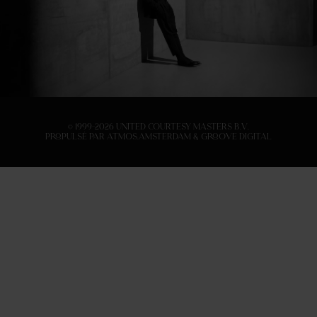
© 1999-2026 United Courtesy Masters B.V.
Propulsé par
Atmos.Amsterdam
&
Groove Digital