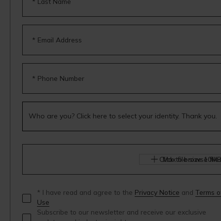
* Last Name
* Email Address
* Phone Number
Click to browse file
Max file size 10MB
* I have read and agree to the
Privacy Notice
and
Terms o
Use
Subscribe to our newsletter and receive our exclusive