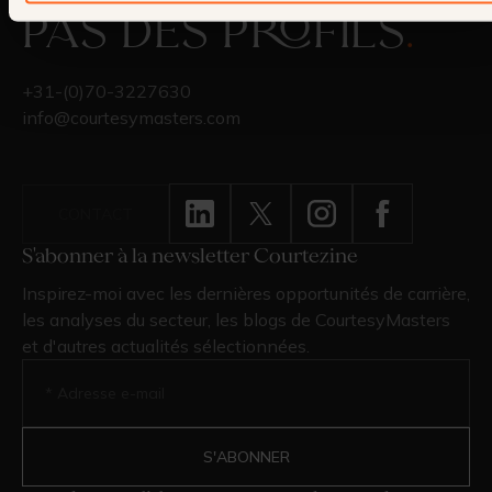
pas des profils
.
+31-(0)70-3227630
info@courtesymasters.com
CONTACT
S'abonner à la newsletter Courtezine
Inspirez-moi avec les dernières opportunités de carrière,
les analyses du secteur, les blogs de CourtesyMasters
et d'autres actualités sélectionnées.