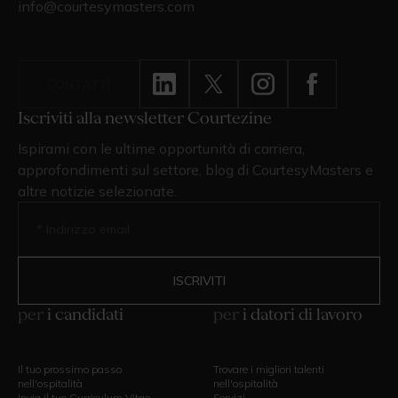
info@courtesymasters.com
CONTATTI
Iscriviti alla newsletter Courtezine
Ispirami con le ultime opportunità di carriera,
approfondimenti sul settore, blog di CourtesyMasters e
altre notizie selezionate.
per
i candidati
per
i datori di lavoro
Il tuo prossimo passo
Trovare i migliori talenti
nell'ospitalità
nell'ospitalità
Invia il tuo Curriculum Vitae
Servizi