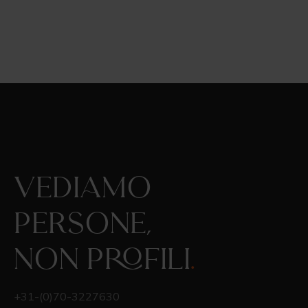
Vediamo
persone,
non profili
.
+31-(0)70-3227630