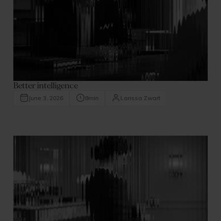
Better intelligence
June 3, 2026
8
min
Larissa Zwart