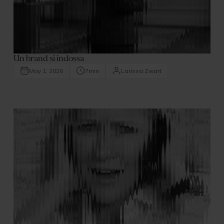
Un brand si indossa
May 1, 2026
7
min
Larissa Zwart