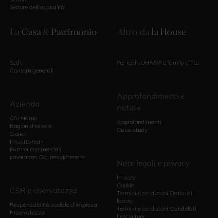
Settore dell'ospitalità
La
Casa
&
Patrimonio
Altro da
la House
Sedi
Per reali, UHNWI e family office
Contatti generali
Approfondimenti e
Azienda
notizie
Chi siamo
Approfondimenti
Ragion d'essere
Case study
Storia
Il nostro team
Partner commerciali
Lavora con CourtesyMasters
Note legali e privacy
Privacy
Cookie
CSR e riservatezza
Termini e condizioni Datori di
lavoro
Responsabilità sociale d'impresa
Termini e condizioni Candidati
Riservatezza
Disclaimer