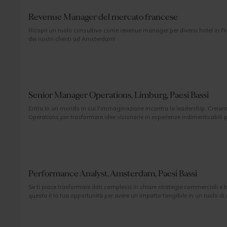
Revenue Manager del mercato francese
Ricopri un ruolo consultivo come revenue manager per diversi hotel in Fran
dei nostri clienti ad Amsterdam!
Senior Manager Operations, Limburg, Paesi Bassi
Entra in un mondo in cui l'immaginazione incontra la leadership. Crei
Operations per trasformare idee visionarie in esperienze indimenticabili pe
Performance Analyst, Amsterdam, Paesi Bassi
Se ti piace trasformare dati complessi in chiare strategie commerciali e t
questa è la tua opportunità per avere un impatto tangibile in un ruolo di a