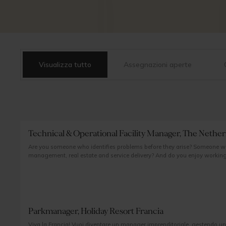
Visualizza tutto
Assegnazioni aperte
Technical & Operational Facility Manager, The Nether
Are you someone who identifies problems before they arise? Someone w
management, real estate and service delivery? And do you enjoy working 
and discretion are fundamental?
Parkmanager, Holiday Resort Francia
Viva la Francia! Vuoi diventare un manager imprenditoriale, gestendo un v