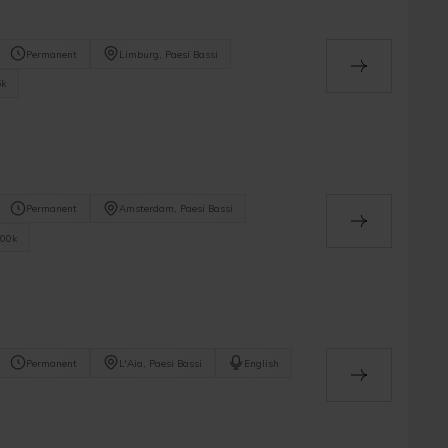
Permanent
Limburg, Paesi Bassi
5k
Permanent
Amsterdam, Paesi Bassi
100k
Permanent
L'Aia, Paesi Bassi
English