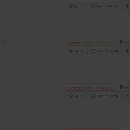
English
Executive Search
ers
Lavora presso CourtesyMasters
Oper
English
Executive Search
Lavora presso CourtesyMasters
Oper
English
Executive Search