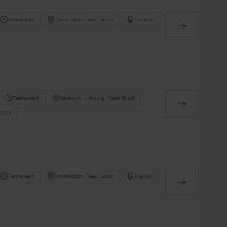
Permanent
Amsterdam, Paesi Bassi
Français
Permanent
Sevenum, Limburg, Paesi Bassi
100k
Permanent
Amsterdam, Paesi Bassi
English