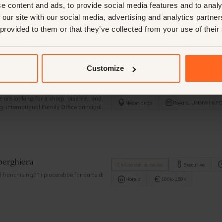
e content and ads, to provide social media features and to analy
Chiuso con successo
Management
 our site with our social media, advertising and analytics partn
ing natural setting? Here is your chance
Nederlands
Resorts
50-7
 provided to them or that they’ve collected from your use of their
Customize
Chiuso con successo
Operations
 are looking for a sharp, discreet, and
Nederlands
Royals, UHNWI & F
 international Family Office principal.
ide.
berghiera
Chiuso con successo
Executive
franchising? Ti piacerebbe far parte di
Hotels
100k-150k