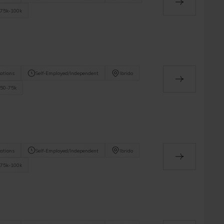
75k-100k
ations
Self-Employed/Independent
Ibrido
50-75k
ations
Self-Employed/Independent
Ibrido
75k-100k