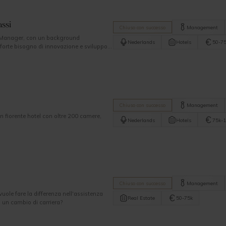
ssi
Chiuso con successo
Management
s Manager, con un background
Nederlands
Hotels
50-7
 forte bisogno di innovazione e sviluppo?
 che abbia implementato con successo i
Chiuso con successo
Management
 fiorente hotel con oltre 200 camere,
Nederlands
Hotels
75k-
Chiuso con successo
Management
le fare la differenza nell'assistenza
Real Estate
50-75k
o un cambio di carriera?