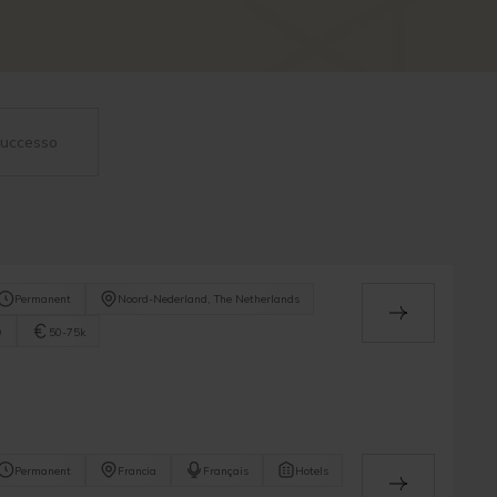
 successo
Permanent
Noord-Nederland, The Netherlands
O
50-75k
Permanent
Francia
Français
Hotels