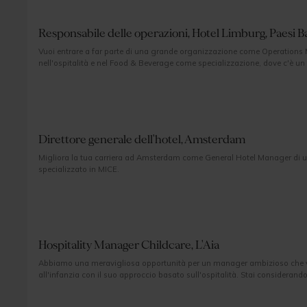
Responsabile delle operazioni, Hotel Limburg, Paesi Ba
Vuoi entrare a far parte di una grande organizzazione come Operation
nell'ospitalità e nel Food & Beverage come specializzazione, dove c'è un
Questo ruolo ha una natura altamente strategica e richiede un manager
cambiamenti all'interno di un'azienda di ospitalità.
Direttore generale dell'hotel, Amsterdam
Migliora la tua carriera ad Amsterdam come General Hotel Manager di un
specializzato in MICE.
Hospitality Manager Childcare, L'Aia
Abbiamo una meravigliosa opportunità per un manager ambizioso che vuo
all'infanzia con il suo approccio basato sull'ospitalità. Stai considerand