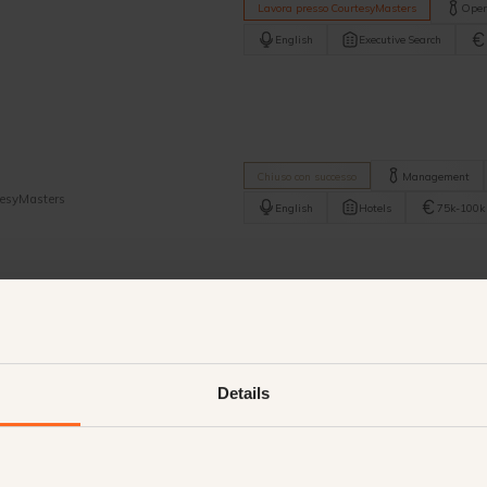
Lavora presso CourtesyMasters
Oper
English
Executive Search
Chiuso con successo
Management
tesyMasters
English
Hotels
75k-100k
herlands
Chiuso con successo
Management
.this is a role where you can shape your
Nederlands
Resorts
75k-
sion meets action. You lead your team of
Details
cts. Partially remote and partially at the
berty of truly adding value. This, not just