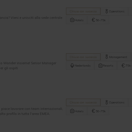
Chiuso con successo
Operations
cia? Vieni e unisciti alla sede centrale
Hotels
50-75k
Chiuso con successo
Management
amo Wonder insieme! Senior Manager
Nederlands
Resorts
75k-
r gli ospiti
Chiuso con successo
Operations
i piace lavorare con team internazionali,
Hotels
50-75k
lto profilo in tutta l'area EMEA.