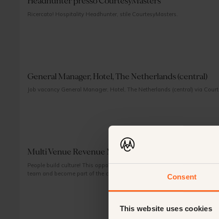
Headhunter presso CourtesyMasters
Ricercato! Hospitality Headhunter, stile CourtesyMasters.
General Manager, Hotel, The Netherlands (central)
Job vacancy General Manager, Hotel, The Netherlands (central) via Cour
Multi Venue Revenue Manager, Amsterdam, The Net
People build culture! This opportunity is more than a step up the ladder..
team and become part of the creation of this new organisation, where vi
Consent
revenue specialists and besides that you enjoy taking on challenging proje
office to build and absorb the company culture, your will experience the li
in the performance of your area, but also in shaping the organization.
This website uses cookies