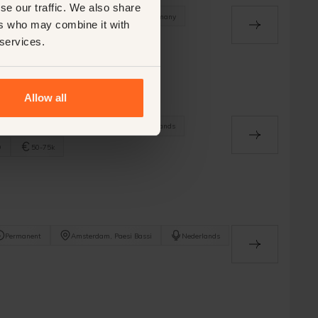
se our traffic. We also share
Permanent
Laacher See, Eifel, Germany
ers who may combine it with
5k
 services.
Allow all
Permanent
Amsterdam, The Netherlands
O
50-75k
Permanent
Amsterdam, Paesi Bassi
Nederlands