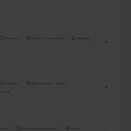
Permanent
Utrecht, sulla proprietà
Nederlands
Permanent
West Vlaanderen, Belgio
50-75k
ations
Self-Employed/Independent
Hybrid