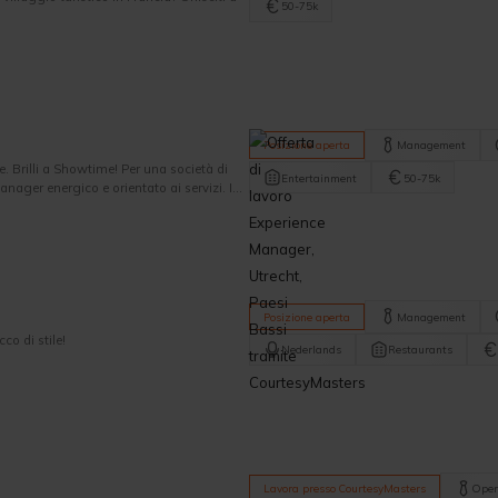
50-75k
Posizione aperta
Management
. Brilli a Showtime! Per una società di
Entertainment
50-75k
nager energico e orientato ai servizi. In
io degli ospiti, dall'arrivo all'applauso
Posizione aperta
Management
co di stile!
Nederlands
Restaurants
Lavora presso CourtesyMasters
Oper