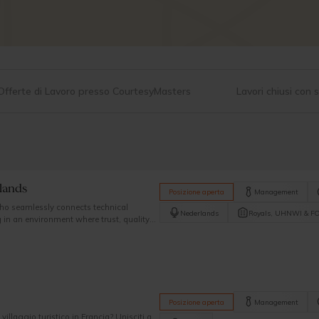
Offerte di Lavoro presso CourtesyMasters
Lavori chiusi con
lands
Posizione aperta
Management
ho seamlessly connects technical
Nederlands
Royals, UHNWI & F
in an environment where trust, quality
Posizione aperta
Management
illaggio turistico in Francia? Unisciti a