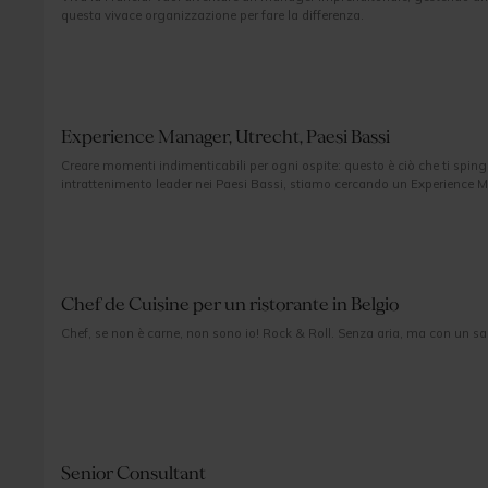
questa vivace organizzazione per fare la differenza.
Experience Manager, Utrecht, Paesi Bassi
Creare momenti indimenticabili per ogni ospite: questo è ciò che ti spinge
intrattenimento leader nei Paesi Bassi, stiamo cercando un Experience Ma
questa posizione dinamica, guiderai il team responsabile dell'intero viagg
finale, durante gli eventi e le esibizioni dal vivo. ‍
Chef de Cuisine per un ristorante in Belgio
Chef, se non è carne, non sono io! Rock & Roll. Senza aria, ma con un sac
Senior Consultant