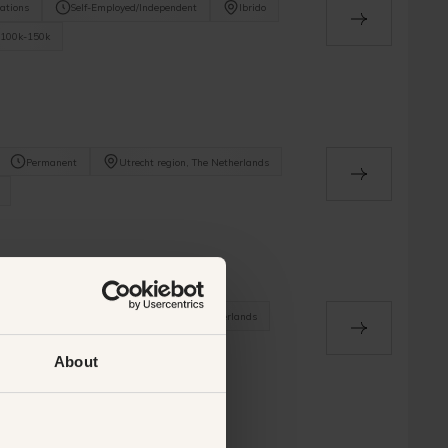
ations
Self-Employed/Independent
Ibrido
100k-150k
Permanent
Utrecht region, The Netherlands
Permanent
Amsterdam, The Netherlands
100k
About