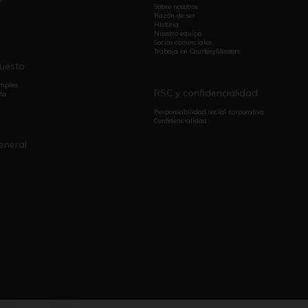
Sobre nosotros
Razón de ser
Historia
Nuestro equipo
Socios comerciales
Trabaja en CourtesyMasters
puesto
empleo
RSC y confidencialidad
ta
Responsabilidad social corporativa
Confidencialidad
eneral