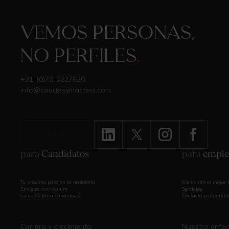
Vemos personas,
no perfiles
.
+31-(0)70-3227630
info@courtesymasters.com
CONTACTO
para
Candidatos
para
emple
Tu próximo paso en la hostelería
Encuentre el mejor t
Envíe su currículum
Servicios
Contacto para candidatos
Contacto para empl
Carrera y crecimiento
Nuestro enfo