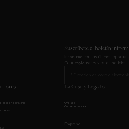
Suscríbete al boletín infor
Inspírame con las últimas oportuni
CourtesyMasters y otras noticias 
adores
La
Casa
y
Legado
alento en hostelería
Oficinas
Contacto general
eadores
Empresa
que