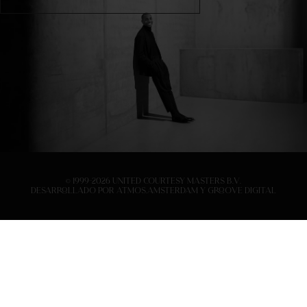
© 1999-2026 United Courtesy Masters B.V.
Desarrollado por
Atmos.Amsterdam
y
Groove Digital