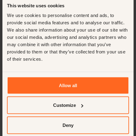
personales se seleccionan cuidadosamente y solo
This website uses cookies
reciben datos para fines específicos y legítimos. Esto se
We use cookies to personalise content and ads, to
refiere principalmente a las situaciones necesarias para
provide social media features and to analyse our traffic.
llevar a cabo nuestras actividades comerciales y
We also share information about your use of our site with
garantizar una prestación de servicios de alta calidad.
our social media, advertising and analytics partners who
may combine it with other information that you’ve
provided to them or that they’ve collected from your use
Subprocesadores
of their services.
Como parte de nuestra prestación de servicios, utilizamos
la experiencia y las tecnologías de varios
subprocesadores. Estas partes han sido cuidadosamente
Allow all
seleccionadas y cumplen con nuestros estrictos
requisitos de protección de datos y privacidad. Para
Customize
obtener más información sobre cómo estos
subprocesadores manejan sus datos personales,
consulte sus respectivos documentos de política de
Deny
privacidad.