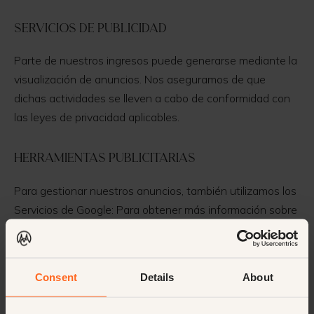
Servicios de publicidad
Parte de nuestros ingresos puede generarse mediante la
visualización de anuncios. Nos aseguramos de que
dichas actividades se lleven a cabo de conformidad con
las leyes de privacidad aplicables.
Herramientas publicitarias
Para gestionar nuestros anuncios, también utilizamos los
Servicios de Google: Para obtener más información sobre
sus prácticas de privacidad, haga clic aquí.
Servicios de terceros
Consent
Details
About
Los terceros a los que proporcionamos sus datos