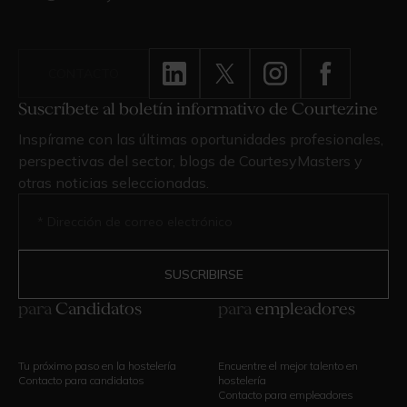
CONTACTO
Suscríbete al boletín informativo de Courtezine
Inspírame con las últimas oportunidades profesionales,
perspectivas del sector, blogs de CourtesyMasters y
otras noticias seleccionadas.
para
Candidatos
para
empleadores
Tu próximo paso en la hostelería
Encuentre el mejor talento en
Contacto para candidatos
hostelería
Contacto para empleadores