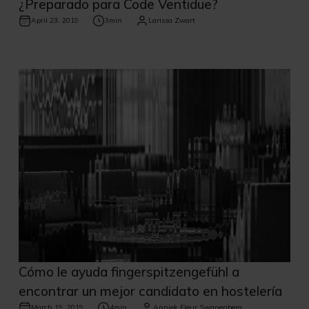
¿Preparado para Code Ventidue?
April 23, 2019
3
min
Larissa Zwart
Cómo le ayuda fingerspitzengefühl a
encontrar un mejor candidato en hostelería
March 19, 2019
4
min
Anniek Fleur Swanenberg