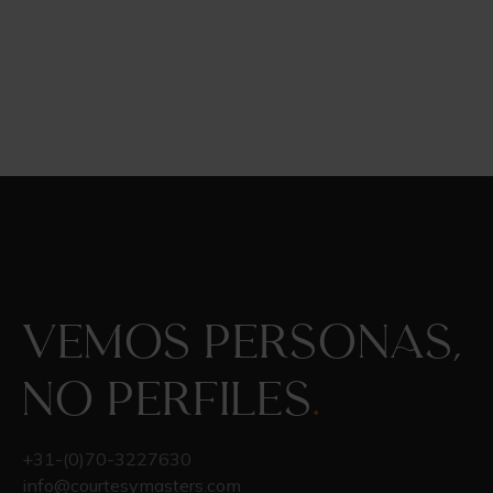
Vemos personas,
no perfiles
.
+31-(0)70-3227630
info@courtesymasters.com