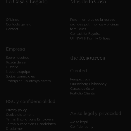
La
Casa
y
Legado
Más de
la Casa
Oficinas
Para miembros de la realeza,
Contacto general
grandes patrimonios y oficinas
Contact
familiares
Contact for Royals,
UHNWI & Family Offices
Empresa
the
Resources
Sobre nosotros
Razón de ser
Historia
Curated
Nuestro equipo
Socios comerciales
Perspectivas
Trabaja en CourtesyMasters
Our Iceberg Philosophy
Casos de éxito
Portfolio Clients
RSC y confidencialidad
Privacy policy
Aviso legal y privacidad
Cookie statement
Terms & conditions Employers
Aviso legal
Terms & conditions Candidates
Confidentiality
Disclaimer