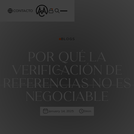
CONTACTO
BLOGS
Por qué la
verificación de
referencias no es
negociable
January 14, 2025
3
min