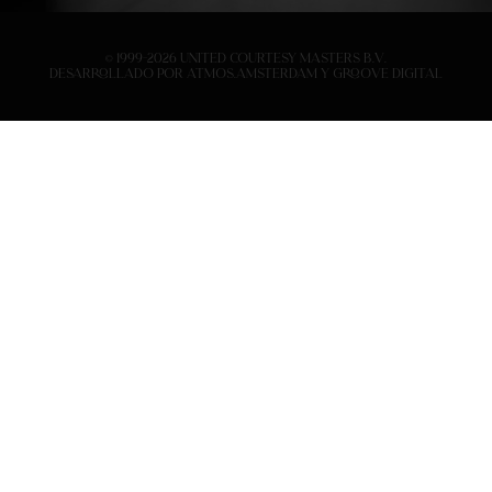
© 1999-2026 United Courtesy Masters B.V.
Desarrollado por
Atmos.Amsterdam
y
Groove Digital