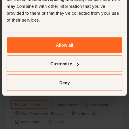
Únase a esta vibrante organización para marcar la diferencia.
may combine it with other information that you’ve
provided to them or that they’ve collected from your use
Posición abierta
Management
Permanent
of their services.
Francia
Français
Hotels
50-75k
Allow all
Customize
Chef de Cuisine de un restaurante en
Bélgica
Chef, si no es carne, ¡no soy yo! Rock & Roll. ¡Sin aire, pero con
Deny
mucho estilo!
Posición abierta
Management
Permanent
West Vlaanderen, Bélgica
Nederlands
Restaurants
50-75k