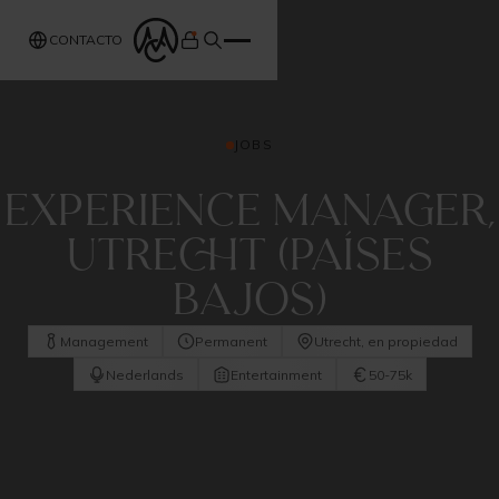
CONTACTO
JOBS
Experience Manager,
Utrecht (Países
Bajos)
Management
Permanent
Utrecht, en propiedad
Nederlands
Entertainment
50-75k