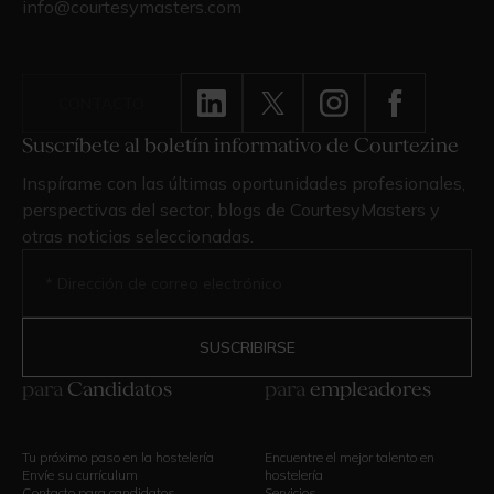
info@courtesymasters.com
CONTACTO
Suscríbete al boletín informativo de Courtezine
Inspírame con las últimas oportunidades profesionales,
perspectivas del sector, blogs de CourtesyMasters y
otras noticias seleccionadas.
para
Candidatos
para
empleadores
Tu próximo paso en la hostelería
Encuentre el mejor talento en
Envíe su currículum
hostelería
Contacto para candidatos
Servicios