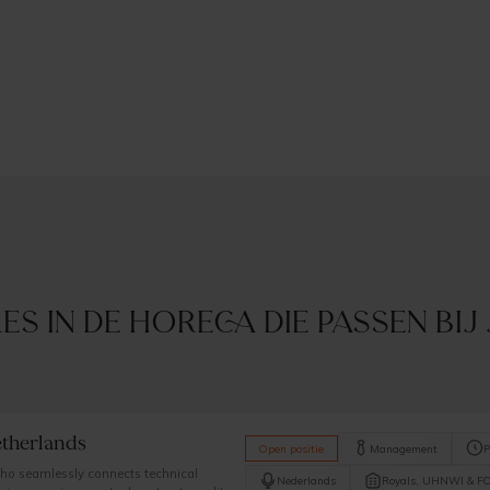
es in de horeca die passen bij
etherlands
Open positie
Management
P
ho seamlessly connects technical
Nederlands
Royals, UHNWI & F