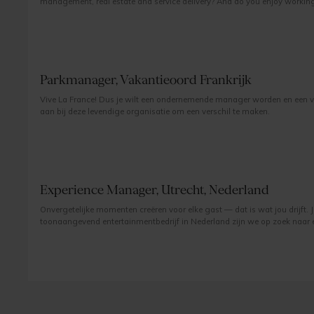
management, real estate and service delivery? And do you enjoy working
and discretion are fundamental?
Parkmanager, Vakantieoord Frankrijk
Vive La France! Dus je wilt een ondernemende manager worden en een vak
aan bij deze levendige organisatie om een verschil te maken.
Experience Manager, Utrecht, Nederland
Onvergetelijke momenten creëren voor elke gast — dat is wat jou drijft. 
toonaangevend entertainmentbedrijf in Nederland zijn we op zoek naar e
Experience Manager. In deze dynamische functie geef je leiding aan het 
volledige gastreis — van aankomst tot het laatste applaus — tijdens eve