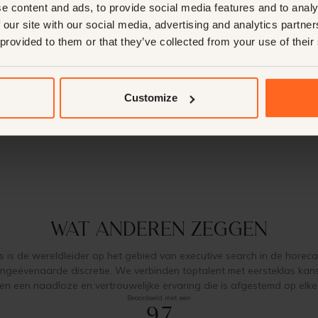
e content and ads, to provide social media features and to analy
 our site with our social media, advertising and analytics partn
 provided to them or that they’ve collected from your use of their
Customize
Wat anderen zeggen
 is de wereldleider op het gebied van executive search in de horeca
n ongeëvenaarde discretie. We verbinden toptalent met eersteklas kan
en een naadloze en vertrouwelijke ervaring die is afgestemd op elk
Beoordeeld met een
9,7