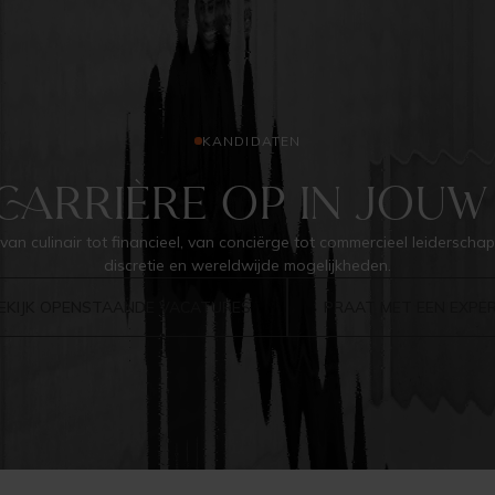
KANDIDATEN
CARRIÈRE OP IN JOUW 
 van culinair tot financieel, van conciërge tot commercieel leiderschap
discretie en wereldwijde mogelijkheden.
EKIJK OPENSTAANDE VACATURES
PRAAT MET EEN EXPE