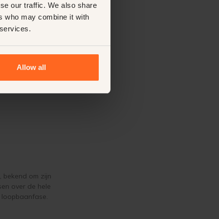
se our traffic. We also share
ers who may combine it with
 services.
Allow all
, bekend om zijn
sen over de hele
e loopbaanfase.