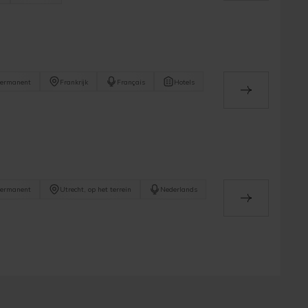
ermanent
Frankrijk
Français
Hotels
ermanent
Utrecht, op het terrein
Nederlands