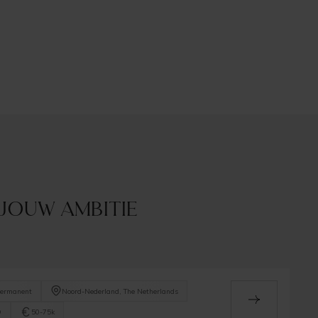
 jouw ambitie
ermanent
Noord-Nederland, The Netherlands
O
50-75k