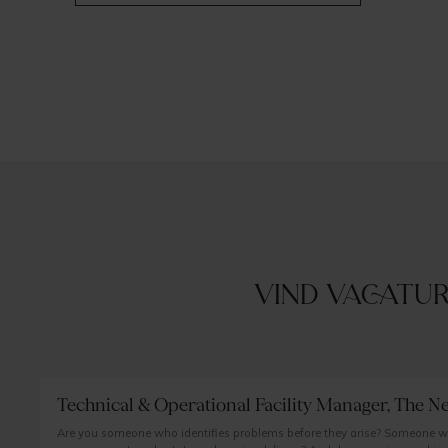
Vind vacatur
Technical & Operational Facility Manager, The N
Are you someone who identifies problems before they arise? Someone w