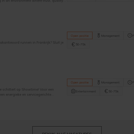
 in an environment where trust, quality
Open positie
Management
P
antieoord runnen in Frankrijk? Sluit je
50-75k
Open positie
Management
P
Je schittert op Showtime! Voor een
Entertainment
50-75k
en energieke en servicegerichte
team dat verantwoordelijk is voor de
nementen en live optredens. ‍