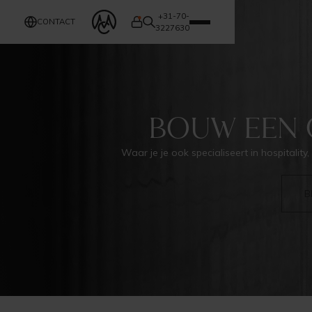
+31-70-
CONTACT
3227630
BOUW EEN 
Waar je je ook specialiseert in hospitality,
B