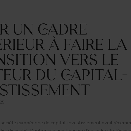
r un cadre
rieur à faire la
sition vers le
eur du capital-
estissement
025
société européenne de capital-investissement avait récemm
elier diversifié. L'entreprise avait besoin d'un cadre stratégiq