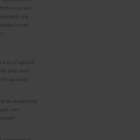
tration au sein
possédant une
quelqu'un qui
es.
il ne s'agissait
 de cela, nous
cté qui avait
yle de leadership
igué, non
conseil
é enregistrées.