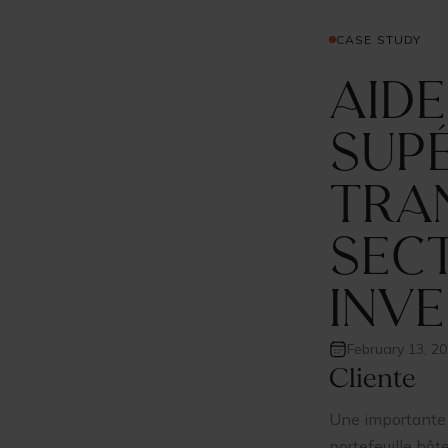
CASE STUDY
Aide
supé
tran
sect
inv
February 13, 2
Cliente
Une importante 
portefeuille hôt