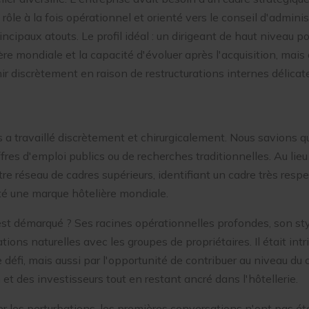
rôle à la fois opérationnel et orienté vers le conseil d'adminis
rincipaux atouts. Le profil idéal : un dirigeant de haut niveau 
ère mondiale et la capacité d'évoluer après l'acquisition, mais 
nir discrètement en raison de restructurations internes délicat
a travaillé discrètement et chirurgicalement. Nous savions qu'
ffres d'emploi publics ou de recherches traditionnelles. Au lieu
re réseau de cadres supérieurs, identifiant un cadre très respe
é une marque hôtelière mondiale.
est démarqué ? Ses racines opérationnelles profondes, son st
tions naturelles avec les groupes de propriétaires. Il était intr
 défi, mais aussi par l'opportunité de contribuer au niveau du 
 et des investisseurs tout en restant ancré dans l'hôtellerie.
r les perturbations, les premières conversations n'ont pas ét