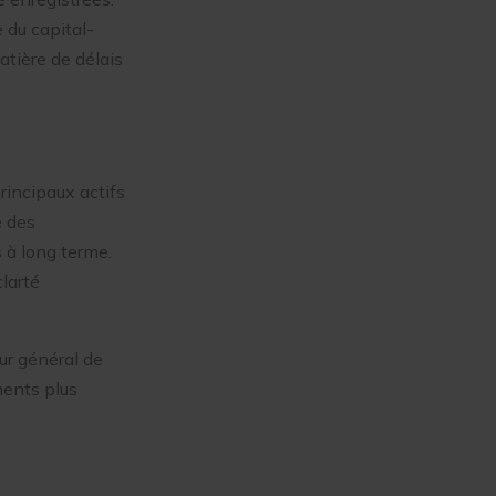
e du capital-
atière de délais
rincipaux actifs
é des
 à long terme.
larté
eur général de
ments plus