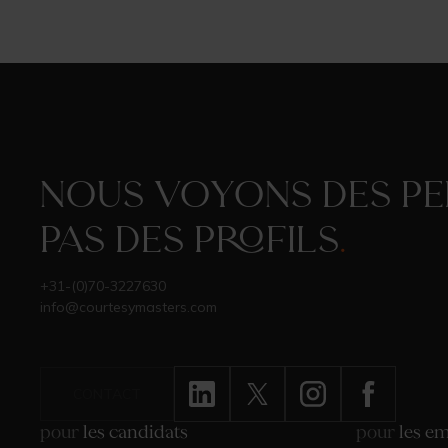
Nous voyons des pe
pas des profils
.
+31-(0)70-3227630
info@courtesymasters.com
CONTACT
pour
les candidats
pour
les e