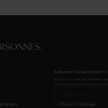
rsonnes,
S'abonner à la newsletter C
Inspirez-moi avec les dernières opp
CourtesyMasters et d'autres actual
mployeurs
La
Maison
&
Héritage