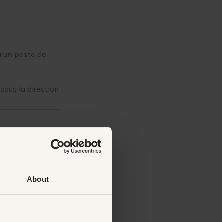
à un poste de
sous la direction
About