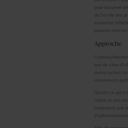
pour assumer un 
de l'un de ses p
expertise hôteli
pourrait interve
Approche
CourtesyMasters 
pas de sites d'o
avons activé not
récemment quitt
Qu'est-ce qui s'
calme et ses rela
seulement par le
d'administration
Afin de minimise