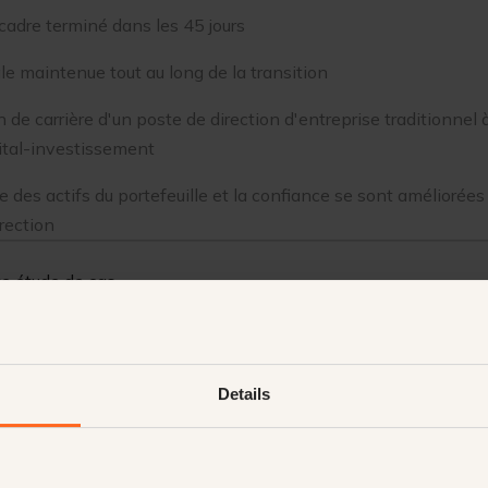
cadre terminé dans les 45 jours
ale maintenue tout au long de la transition
 de carrière d'un poste de direction d'entreprise traditionnel 
ital-investissement
 des actifs du portefeuille et la confiance se sont améliorées 
irection
e étude de cas
Details