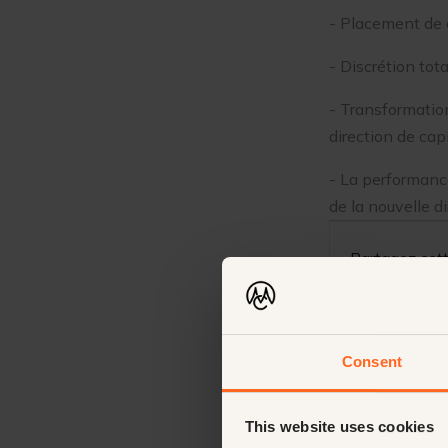
- Placement de 
- Discrétion tot
- Transformation
direction de cap
- La performance
de la nouvelle d
Partagez cett
Consent
This website uses cookies