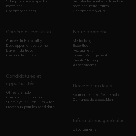
Votre prochaine étape dans
Recruter les meilleurs talents en
l'hôtellerie
hôtellerie-restauration
Contact candidats
Contact employeurs
Carrière et évolution
Notre approche
Careers in Hospitality
Méthodologie
Développement personnel
Expertise
L'avenir du travail
Recruitment
Gestion de carrière
Interim Management
Private Staffing
Assessments
Candidatures et
opportunités
Recevoir un devis
Offres d'emploi
Soumettre une offre d'emploi
Candidature spontanée
Demande de proposition
Submit your Curriculum Vitae
Processus pour les candidats
Informations générales
Départements