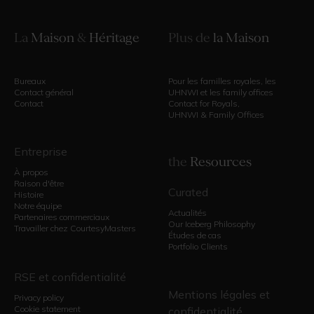
La
Maison
&
Héritage
Plus de
la Maison
Bureaux
Pour les familles royales, les
Contact général
UHNWI et les family offices
Contact
Contact for Royals,
UHNWI & Family Offices
Entreprise
the
Resources
À propos
Raison d'être
Curated
Histoire
Notre équipe
Actualités
Partenaires commerciaux
Our Iceberg Philosophy
Travailler chez CourtesyMasters
Études de cas
Portfolio Clients
RSE et confidentialité
Mentions légales et
Privacy policy
Cookie statement
confidentialité