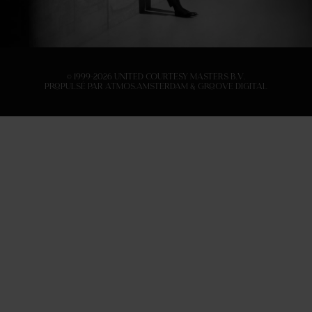
© 1999-2026 United Courtesy Masters B.V.
Propulsé par
Atmos.Amsterdam
&
Groove Digital