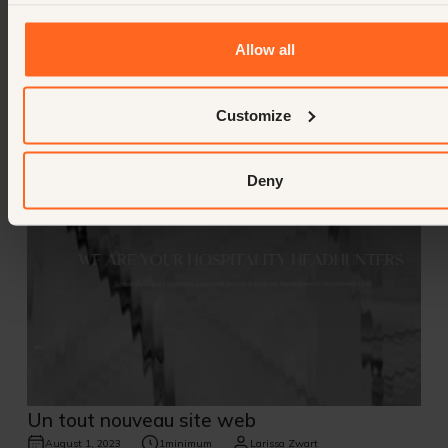
Et si l'argent n'était pas un objet
Allow all
February 8, 2013
5
minimum
Larissa Zwart
Customize
Deny
Un tout nouveau site web
August 1, 2023
1
minimum
Larissa Zwart